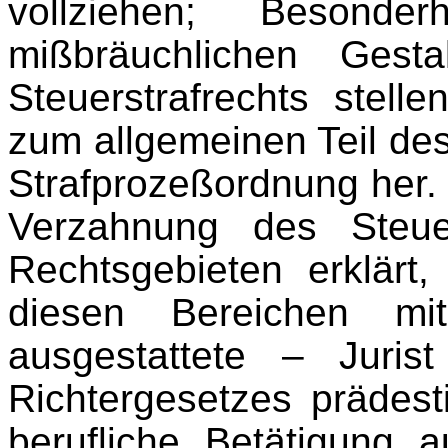
vollziehen; Besonde
mißbräuchlichen Gest
Steuerstrafrechts stelle
zum allgemeinen Teil de
Strafprozeßordnung her.
Verzahnung des Steuer
Rechtsgebieten erklärt
diesen Bereichen mi
ausgestattete – Juri
Richtergesetzes prädestin
berufliche Betätigung 